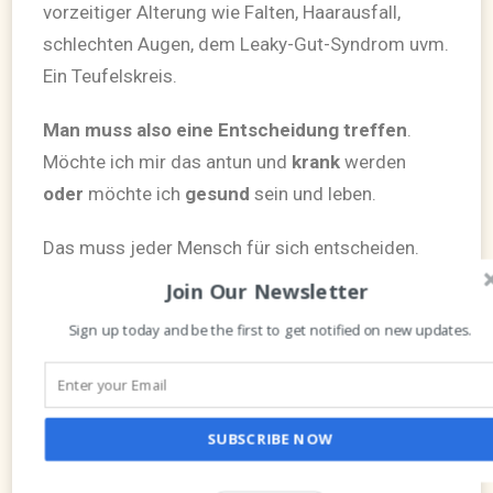
vorzeitiger Alterung wie Falten, Haarausfall,
schlechten Augen, dem Leaky-Gut-Syndrom uvm.
Ein Teufelskreis.
Man muss also eine Entscheidung treffen
.
Möchte ich mir das antun und
krank
werden
oder
möchte ich
gesund
sein und leben.
Das muss jeder Mensch für sich entscheiden.
Wie sehr mag ich mich selbst und möchte ich mir
Join Our Newsletter
etwas Gutes tun? Ich hoffe ihr alle trefft die
Sign up today and be the first to get notified on new updates.
richtige Entscheidung und zwar die Entscheidung
pro Gesundheit.
Als nächstes werde ich dann die Alternativen
SUBSCRIBE NOW
zum Thema Zucker auch noch näher beleuchten.