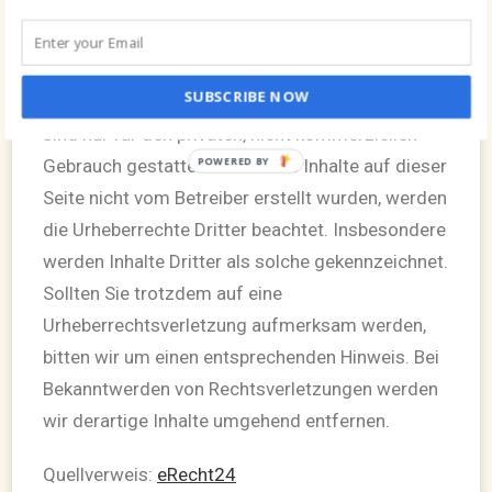
Verwertung außerhalb der Grenzen des
Urheberrechtes bedürfen der schriftlichen
Zustimmung des jeweiligen Autors bzw.
SUBSCRIBE NOW
Erstellers. Downloads und Kopien dieser Seite
sind nur für den privaten, nicht kommerziellen
POWERED BY
Gebrauch gestattet. Soweit die Inhalte auf dieser
Seite nicht vom Betreiber erstellt wurden, werden
die Urheberrechte Dritter beachtet. Insbesondere
werden Inhalte Dritter als solche gekennzeichnet.
Sollten Sie trotzdem auf eine
Urheberrechtsverletzung aufmerksam werden,
bitten wir um einen entsprechenden Hinweis. Bei
Bekanntwerden von Rechtsverletzungen werden
wir derartige Inhalte umgehend entfernen.
Quellverweis:
eRecht24