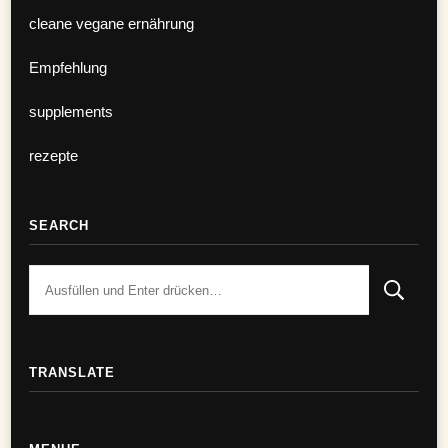
cleane vegane ernährung
Empfehlung
supplements
rezepte
SEARCH
Suchst
du
nach
etwas?
TRANSLATE