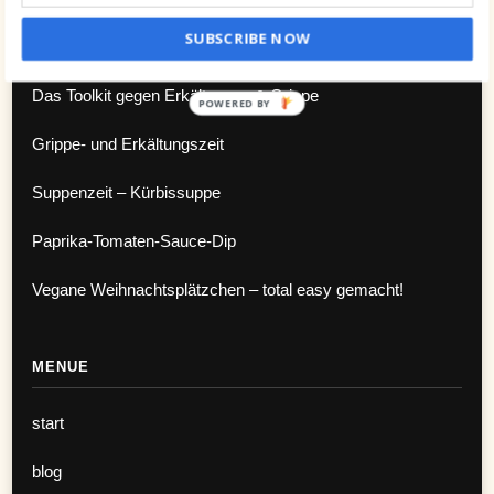
SUBSCRIBE NOW
NEWS
Das Toolkit gegen Erkältungen & Grippe
POWERED BY
Grippe- und Erkältungszeit
Suppenzeit – Kürbissuppe
Paprika-Tomaten-Sauce-Dip
Vegane Weihnachtsplätzchen – total easy gemacht!
MENUE
start
blog