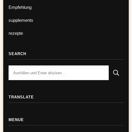
Empfehlung
supplements
rezepte
SEARCH
Suchst
du
nach
etwas?
TRANSLATE
MENUE